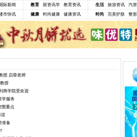
国际新闻
教育
留资讯学
教育资讯
生活
旅游资讯
汽资
楼市快讯
健康
时尚健康
健康资讯
时尚
完美护肤
整形
教授.启蓉老师
座教授
贝利商学院受欢迎
留学服务
突围重点
情谊
些准备
？