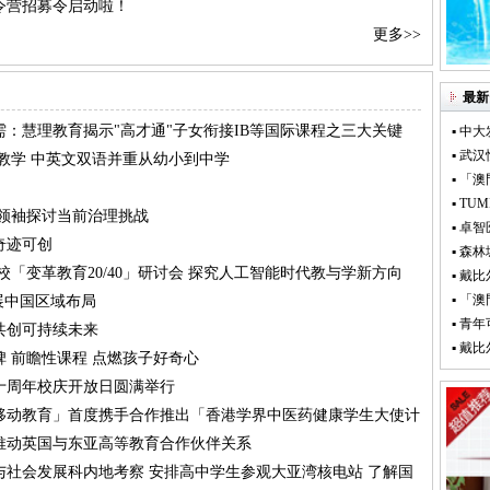
令营招募令启动啦！
更多>>
最新
需：慧理教育揭示"高才通"子女衔接IB等国际课程之三大关键
▪ 中
▪ 武
及教学 中英文双语并重从幼小到中学
▪ 「
▪ T
球领袖探讨当前治理挑战
▪ 卓智
奇迹可创
▪ 森
校「变革教育20/40」研讨会 探究人工智能时代教与学新方向
▪ 戴
▪ 「
展中国区域布局
▪ 青
共创可持续未来
▪ 戴
碑 前瞻性课程 点燃孩子好奇心
十周年校庆开放日圆满举行
「移动教育」首度携手合作推出「香港学界中医药健康学生大使计
加强推动英国与东亚高等教育合作伙伴关系
与社会发展科内地考察 安排高中学生参观大亚湾核电站 了解国