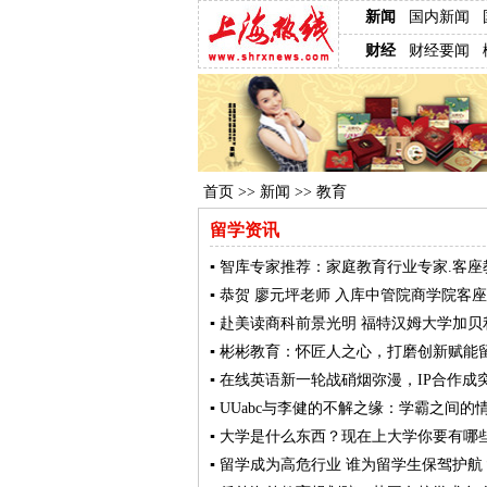
新闻
国内新闻
财经
财经要闻
首页
>>
新闻
>> 教育
留学资讯
▪ 智库专家推荐：家庭教育行业专家.客座
▪ 恭贺 廖元坪老师 入库中管院商学院客
▪ 赴美读商科前景光明 福特汉姆大学加
▪ 彬彬教育：怀匠人之心，打磨创新赋能
▪ 在线英语新一轮战硝烟弥漫，IP合作成
▪ UUabc与李健的不解之缘：学霸之间的
▪ 大学是什么东西？现在上大学你要有哪
▪ 留学成为高危行业 谁为留学生保驾护航