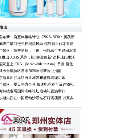
资讯
大发布新一份五年策略计划《2026‒2030：腾跃新
汉恒隆广场引进年轻潮流风尚 领导新世代零售商
澳門銀河」荣誉呈献：「追」张靓颖世界巡回演唱
UMI 推出 AXIS 系列，以"静谧创新"诠释现代生活
医院登上 CNN《Meanwhile in Asia》节目 聚焦
林城市金融特区发布2026年最新置业指南
比尔斯集团沙漠钻石亚洲发布盛典璀璨启幕
澳門銀河」夏日热力全开 极速电竞赛车及购物礼
年可持续发展国际高峰论坛启动礼圆满举行
比尔斯集团在中国启动沙漠钻石灯塔项目 以真实