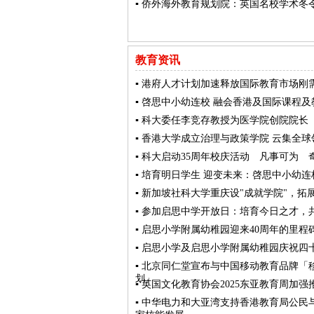
▪ 侨外海外教育规划院：英国名校学术冬
教育资讯
▪ 港府人才计划加速释放国际教育市场刚
▪ 啓思中小幼连校 融会香港及国际课程
▪ 科大委任李竞存教授为医学院创院院长
▪ 香港大学成立治理与政策学院 云集全
▪ 科大启动35周年校庆活动 凡事可为 
▪ 培育明日学生 迎变未来：啓思中小幼连
▪ 新加坡社科大学重庆设"成就学院"，拓
▪ 参加启思中学开放日：培育今日之才，
▪ 启思小学附属幼稚园迎来40周年的里程
▪ 启思小学及启思小学附属幼稚园庆祝四
▪ 北京同仁堂宣布与中国移动教育品牌
划」
▪ 英国文化教育协会2025东亚教育周
▪ 中华电力和大亚湾支持香港教育局公民