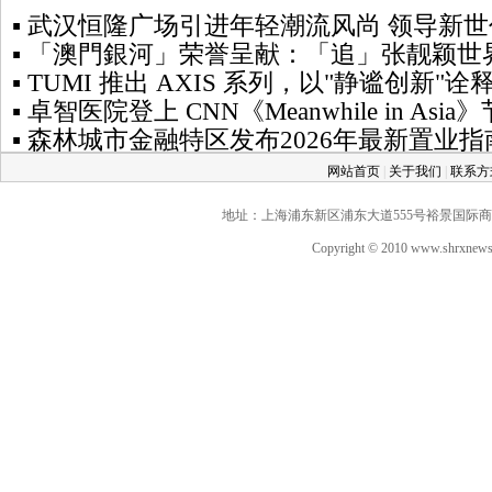
▪ 武汉恒隆广场引进年轻潮流风尚 领导新
▪ 「澳門銀河」荣誉呈献：「追」张靓颖世
▪ TUMI 推出 AXIS 系列，以"静谧创新
▪ 卓智医院登上 CNN《Meanwhile in
▪ 森林城市金融特区发布2026年最新置业指
网站首页
|
关于我们
|
联系
地址：上海浦东新区浦东大道555号裕景国际商务广场A座
Copyright © 2010 www.shrxne