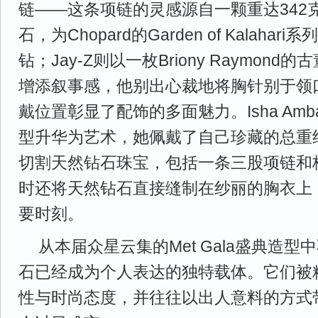
链——这条项链的灵感源自一颗重达342
石，为Chopard的Garden of Kalaha
钻；Jay-Z则以一枚Briony Raymon
增添叙事感，他别出心裁地将胸针别于领
戴位置彰显了配饰的多面魅力。Isha Amb
型升华为艺术，她佩戴了自己珍藏的总重约
切割天然钻石珠宝，包括一条三股项链和
时还将天然钻石直接缝制在纱丽的胸衣上
要时刻。
从本届众星云集的Met Gala盛典造
石已经成为个人表达的独特载体。它们被
性与时尚态度，并往往以出人意料的方式