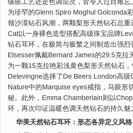
镶嵌工艺还是色调层次，皆令人过目难忘。R
为珍罕的Glenn Spiro Moghul Golc
领沙漠钻石风潮，两颗梨形天然钻石总重达51
Cat以一身裸色造型搭配高级珠宝品牌Lev
钻石耳环，在极简与极繁之间制造出强烈张力
Elsesser佩戴Bernard James的29
为一颗15克拉艳彩浅黄色梨形天然钻石，气
Delevingne选择了De Beers London高级
Nature中的Marquise eyes戒指，马
秘。此外，Emma Chamberlain则以Ch
环，再次印证温暖色调天然钻石的持久魅
华美天然钻石耳环：形态各异定义风格