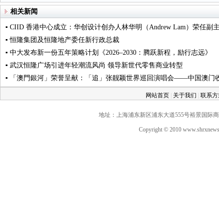
相关新闻
▪ CIID 香港中心成立：华创设计创办人林华明（Andrew Lam）荣任副
▪ 恒隆集团及恒隆地产委任新行政总裁
▪ 中大发布新一份五年策略计划《2026‒2030：腾跃新程，励行志远》
▪ 武汉恒隆广场引进年轻潮流风尚 领导新世代零售商业转型
▪ 「澳門銀河」荣誉呈献：「追」张靓颖世界巡回演唱会——中国澳门收
网站首页
|
关于我们
|
联系
地址：上海浦东新区浦东大道555号裕景国际商务广场A座
Copyright © 2010 www.shrxne