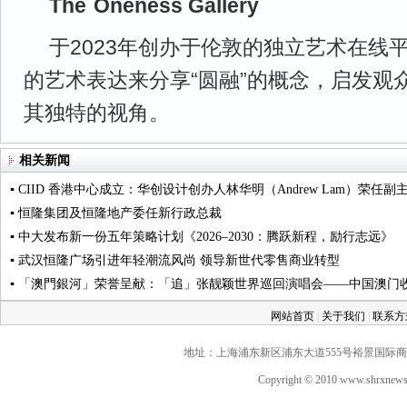
The
-
Oneness Gallery
于2023年创办于伦敦的独立艺术在线
的艺术表达来分享“圆融”的概念，启发观
其独特的视角。
相关新闻
▪ CIID 香港中心成立：华创设计创办人林华明（Andrew Lam）荣任副
▪ 恒隆集团及恒隆地产委任新行政总裁
▪ 中大发布新一份五年策略计划《2026‒2030：腾跃新程，励行志远》
▪ 武汉恒隆广场引进年轻潮流风尚 领导新世代零售商业转型
▪ 「澳門銀河」荣誉呈献：「追」张靓颖世界巡回演唱会——中国澳门收
网站首页
|
关于我们
|
联系
地址：上海浦东新区浦东大道555号裕景国际商务广场A座
Copyright © 2010 www.shrxne