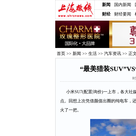
新闻
国内新闻
财经
财经要闻
首页
>>
新闻
>>
生活
>>
汽车资讯
>> 正
“最美猎装SUV”V
时
小米SU7(配置|询价)一上市，各大
点。回想上次凭借颜值出圈的纯电车，还是
火了一把。