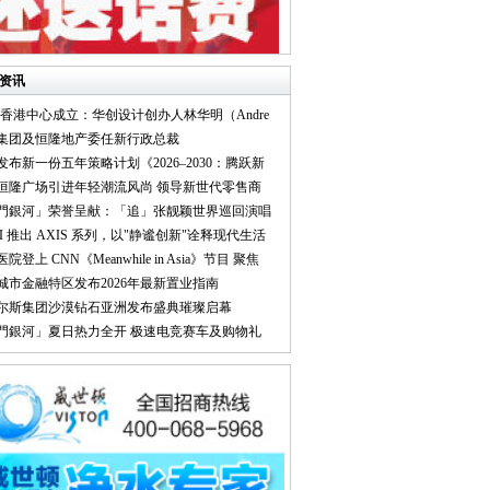
资讯
IID 香港中心成立：华创设计创办人林华明（Andre
隆集团及恒隆地产委任新行政总裁
大发布新一份五年策略计划《2026‒2030：腾跃新
汉恒隆广场引进年轻潮流风尚 领导新世代零售商
澳門銀河」荣誉呈献：「追」张靓颖世界巡回演唱
UMI 推出 AXIS 系列，以"静谧创新"诠释现代生活
医院登上 CNN《Meanwhile in Asia》节目 聚焦
林城市金融特区发布2026年最新置业指南
比尔斯集团沙漠钻石亚洲发布盛典璀璨启幕
澳門銀河」夏日热力全开 极速电竞赛车及购物礼