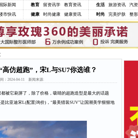
国际新闻
教育
留资讯学
教育资讯
生活
旅游资讯
汽资
楼市快讯
健康
时尚健康
健康资讯
时尚
完美护肤
整形
文
S“高仿超跑”，宋L与SU7你选谁？
间：2024-04-11 新闻来源:
社媒都被它刷屏了，除了价格，吸睛的超跑造型是最大的话题
比亚迪宋L(配置|询价)，“最美猎装SUV”让国潮美学狠狠地