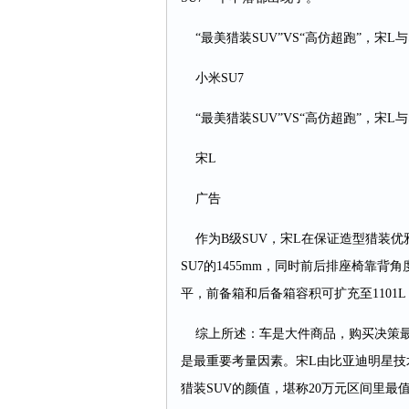
“最美猎装SUV”VS“高仿超跑”，宋L与
小米SU7
“最美猎装SUV”VS“高仿超跑”，宋L与
宋L
广告
作为B级SUV，宋L在保证造型猎装优雅
SU7的1455mm，同时前后排座椅靠
平，前备箱和后备箱容积可扩充至1101
综上所述：车是大件商品，购买决策最
是最重要考量因素。宋L由比亚迪明星技术
猎装SUV的颜值，堪称20万元区间里最