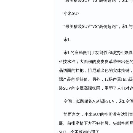
“最美猎装SUV”VS“高仿超跑”，宋L与
小米SU7
“最美猎装SUV”VS“高仿超跑”，宋L与
宋L
宋L的座舱做到了功能性和观赏性兼具，1
科技水准；大面积的麂皮皮革带来出色
晶切面的挡把，阻尼感出色的实体按键
端产品的期待值。另外，12扬声器HiF
装SUV的专属高端氛围，重塑了人们对
空间：低趴轿跑VS猎装SUV，宋L空
简而言之，小米SU7的空间没有达到宣
展、前排座椅下方不好伸脚、头部空间
SU7一个不落都出现了。