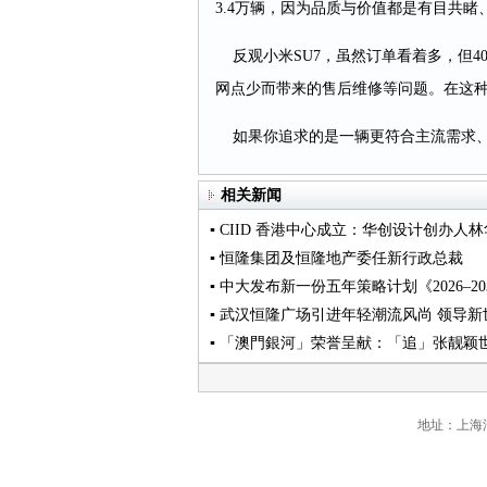
3.4万辆，因为品质与价值都是有目共睹
反观小米SU7，虽然订单看着多，但4
网点少而带来的售后维修等问题。在这种
如果你追求的是一辆更符合主流需求、
相关新闻
▪ CIID 香港中心成立：华创设计创办人林华
▪ 恒隆集团及恒隆地产委任新行政总裁
▪ 中大发布新一份五年策略计划《2026‒
▪ 武汉恒隆广场引进年轻潮流风尚 领导
▪ 「澳門銀河」荣誉呈献：「追」张靓颖
地址：上海浦东