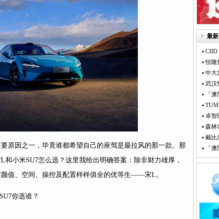
最新
▪ C
▪ 恒
▪ 中
▪ 武
▪ 「
▪ T
▪ 卓智
▪ 森
▪ 戴
重要原因之一，毕竟谁都希望自己的座驾是最拉风的那一款。那
▪ 「
L和小米SU7怎么选？这里我给出明确答案：除非财力雄厚，
颜值、空间、操控及配置样样俱全的优等生——宋L。
SU7你选谁？