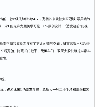
的一款B级先锋猎装SUV，亮相以来就被大家冠以“最美猎装
嫌，宋L的先锋龙颜美学可是100%原创设计，“适度超前”的视
垂直空间和底盘高度有了更多的调节空间，进而营造出SUV特
前窄后宽胎、隐藏式门把手、无框车门、双层夹胶玻璃这些豪车
能性。
异感。
线，但相比宋L的豪车质感，总给人一种工业毛坯和豪华精装