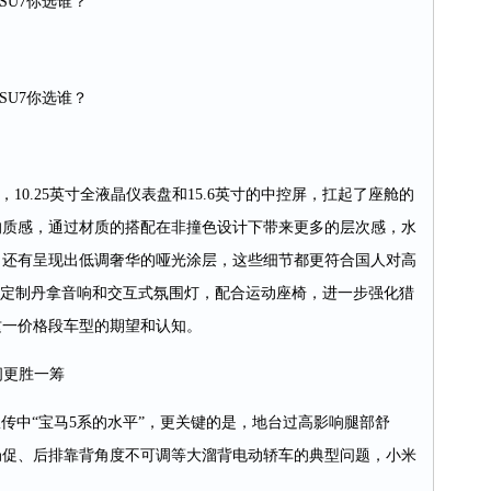
SU7你选谁？
SU7你选谁？
0.25英寸全液晶仪表盘和15.6英寸的中控屏，扛起了座舱的
的质感，通过材质的搭配在非撞色设计下带来更多的层次感，水
，还有呈现出低调奢华的哑光涂层，这些细节都更符合国人对高
i级定制丹拿音响和交互式氛围灯，配合运动座椅，进一步强化猎
这一价格段车型的期望和认知。
间更胜一筹
传中“宝马5系的水平”，更关键的是，地台过高影响腿部舒
局促、后排靠背角度不可调等大溜背电动轿车的典型问题，小米