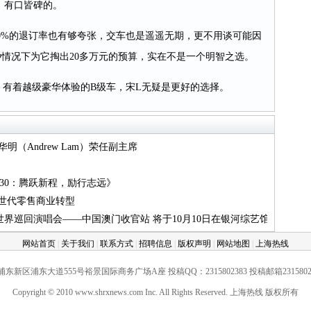
、有口皆碑的。
0%的退订率也有够夸张，交车也是遥遥无期，更不用谈可能因
情况下为它掏出20多万元的预算，实在不是一个明智之选。
有着越级豪华体验的B级车，宋L无疑是更好的选择。
明（Andrew Lam）荣任副主席
2030：腾跃新程，励行志远》
新世代零售商业转型
世界巡回演唱会——中国澳门收官站 将于10月10日在银河综艺馆闪亮登场
网站首页
|
关于我们
|
联系方式
|
招聘信息
|
版权声明
|
网站地图
|
上海热线
新区浦东大道555号裕景国际商务广场A座 投稿QQ：2315802383 投稿邮箱231580238
Copyright © 2010 www.shrxnews.com Inc. All Rights Reserved. 上海热线 版权所有