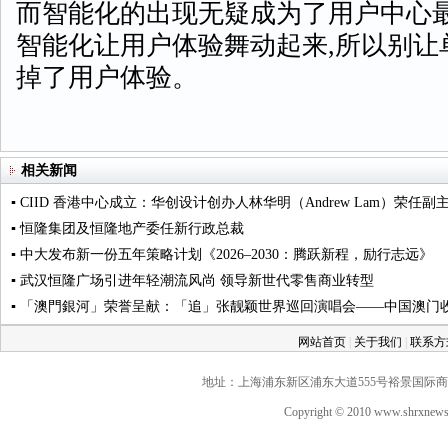
而智能化的出现无疑成为了用户中心最
智能化让用户体验舞动起来,所以别让
掉了用户体验。
相关新闻
▪ CIID 香港中心成立：华创设计创办人林华明（Andrew Lam）荣任副
▪ 恒隆集团及恒隆地产委任新行政总裁
▪ 中大发布新一份五年策略计划《2026‒2030：腾跃新程，励行志远》
▪ 武汉恒隆广场引进年轻潮流风尚 领导新世代零售商业转型
▪ 「澳門銀河」荣誉呈献：「追」张靓颖世界巡回演唱会——中国澳门收
网站首页
|
关于我们
|
联系
地址：上海浦东新区浦东大道555号裕景国际商务广场A座
Copyright © 2010 www.shrxne