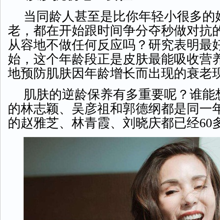
当同龄人甚至是比你年轻小很多的
老，都在开始跟时间争分夺秒做对抗
从容地不做任何反应吗？研究表明最
始，这个年龄段正是皮肤最能吸收营
地预防肌肤因年龄增长而出现的衰老
肌肤的逆龄保养有多重要呢？谁能
的林志颖、吴彦祖和郭德纲都是同一
的赵雅芝、林青霞、刘晓庆都已经
60