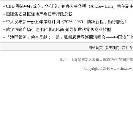
▪ CIID 香港中心成立：华创设计创办人林华明（Andrew Lam）荣任副
▪ 恒隆集团及恒隆地产委任新行政总裁
▪ 中大发布新一份五年策略计划《2026‒2030：腾跃新程，励行志远》
▪ 武汉恒隆广场引进年轻潮流风尚 领导新世代零售商业转型
▪ 「澳門銀河」荣誉呈献：「追」张靓颖世界巡回演唱会——中国澳门收
网站首页
|
关于我们
|
联系
地址：上海浦东新区浦东大道555号裕景国际商务广场A座
Copyright © 2010 www.shrxne